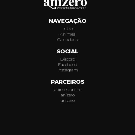
269
NAVEGAÇÃO
270
Início
Animes
271
Calendário
272
SOCIAL
Discord
273
Facebook
Instagram
274
PARCEIROS
animes online
275
anizero
anizero
276
© 2026
AniZero.
Assistir Animes Online Grátis em HD.