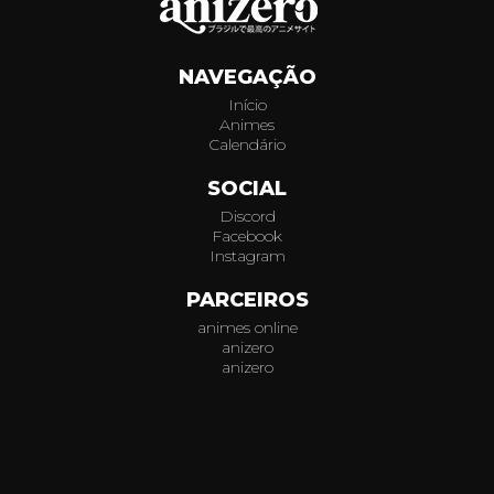
290
NAVEGAÇÃO
291
Início
Animes
292
Calendário
293
SOCIAL
Discord
294
Facebook
Instagram
295
PARCEIROS
animes online
296
anizero
anizero
297
© 2026
AniZero.
Assistir Animes Online Grátis em HD.