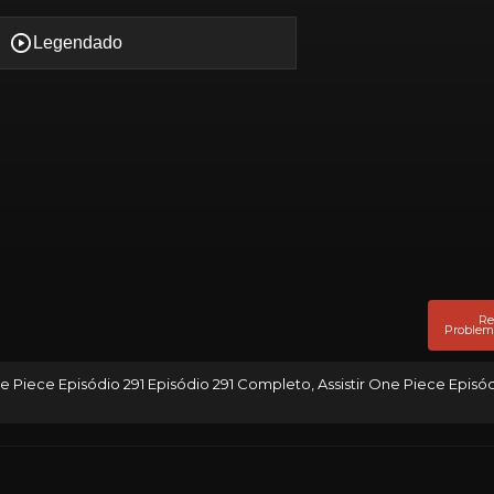
Re
Problem
One Piece Episódio 291 Episódio 291 Completo, Assistir One Piece Episód