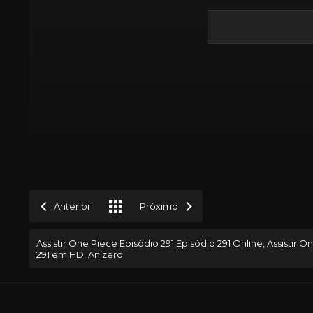
Anterior
Próximo
Assistir One Piece Episódio 291 Episódio 291 Online, Assistir 
291 em HD, Anizero