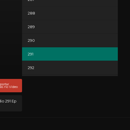
288
289
290
291
292
293
portar
as no Vídeo
294
io 291 Ep
295
296