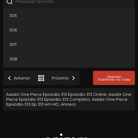
305
306
307
308
309
Reportar
Anterior
Próximo
Problemas no Vídeo
310
Assistir One Piece Episódio 313 Episódio 313 Online, Assistir One
Piece Episódio 313 Episódio 313 Completo, Assistir One Piece
311
Episódio 313 Ep 313 em HD, Anizero
312
313