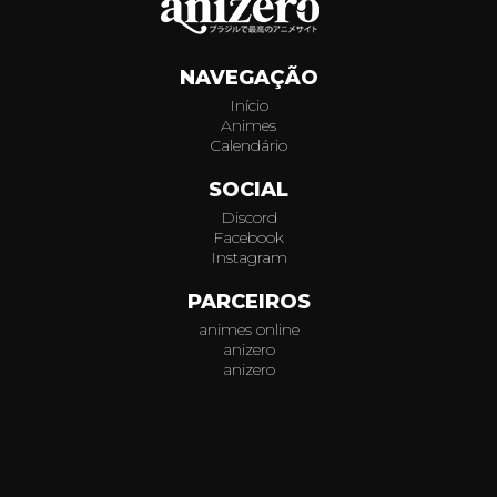
314
NAVEGAÇÃO
315
Início
Animes
316
Calendário
317
SOCIAL
Discord
318
Facebook
Instagram
319
PARCEIROS
animes online
320
anizero
anizero
321
© 2026
AniZero.
Assistir Animes Online Grátis em HD.