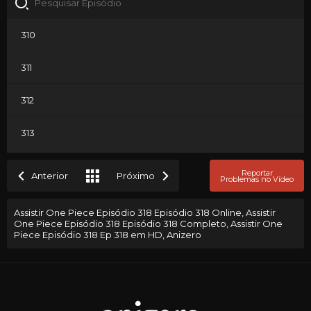
310
311
312
313
314
Reportar
Anterior
Próximo
Problemas no Vídeo
315
Assistir One Piece Episódio 318 Episódio 318 Online, Assistir
One Piece Episódio 318 Episódio 318 Completo, Assistir One
316
Piece Episódio 318 Ep 318 em HD, Anizero
317
318