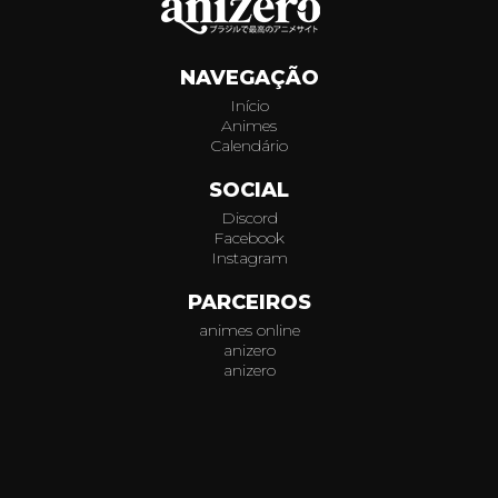
319
NAVEGAÇÃO
320
Início
Animes
321
Calendário
322
SOCIAL
Discord
323
Facebook
Instagram
324
PARCEIROS
animes online
325
anizero
anizero
326
© 2026
AniZero.
Assistir Animes Online Grátis em HD.