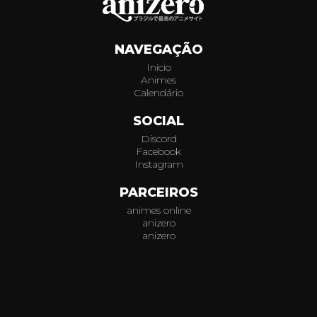
343
NAVEGAÇÃO
344
Início
Animes
345
Calendário
346
SOCIAL
Discord
347
Facebook
Instagram
348
PARCEIROS
animes online
349
anizero
anizero
350
© 2026
AniZero.
Assistir Animes Online Grátis em HD.