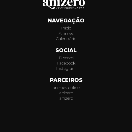
350
NAVEGAÇÃO
351
Início
Animes
352
Calendário
353
SOCIAL
Discord
354
Facebook
Instagram
355
PARCEIROS
animes online
356
anizero
anizero
357
© 2026
AniZero.
Assistir Animes Online Grátis em HD.