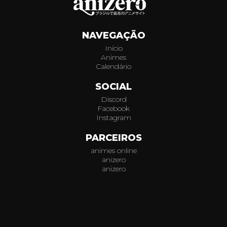
368
NAVEGAÇÃO
369
Início
Animes
370
Calendário
371
SOCIAL
Discord
372
Facebook
Instagram
373
PARCEIROS
animes online
374
anizero
anizero
375
© 2026
AniZero.
Assistir Animes Online Grátis em HD.