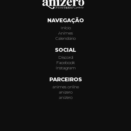
403
NAVEGAÇÃO
404
Início
Animes
405
Calendário
406
SOCIAL
Discord
407
Facebook
Instagram
408
PARCEIROS
animes online
409
anizero
anizero
410
© 2026
AniZero.
Assistir Animes Online Grátis em HD.