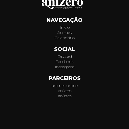
407
NAVEGAÇÃO
408
Início
Animes
409
Calendário
410
SOCIAL
Discord
411
Facebook
Instagram
412
PARCEIROS
animes online
413
anizero
anizero
414
© 2026
AniZero.
Assistir Animes Online Grátis em HD.