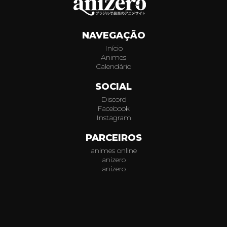
415
NAVEGAÇÃO
416
Início
Animes
417
Calendário
418
SOCIAL
Discord
419
Facebook
Instagram
420
PARCEIROS
animes online
421
anizero
anizero
422
© 2026
AniZero.
Assistir Animes Online Grátis em HD.