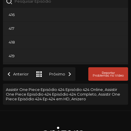
416
417
418
419
420
Reportar
Anterior
Próximo
Problemas no Vídeo
421
Assistir One Piece Episódio 424 Episódio 424 Online, Assistir
One Piece Episódio 424 Episódio 424 Completo, Assistir One
422
Piece Episódio 424 Ep 424 em HD, Anizero
423
424