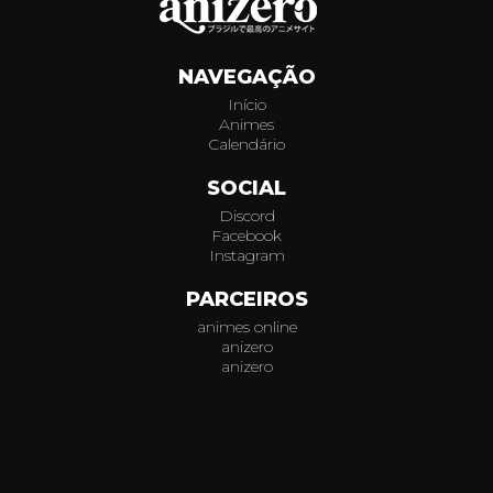
552
NAVEGAÇÃO
553
Início
Animes
554
Calendário
555
SOCIAL
Discord
556
Facebook
Instagram
557
PARCEIROS
animes online
558
anizero
anizero
559
© 2026
AniZero.
Assistir Animes Online Grátis em HD.