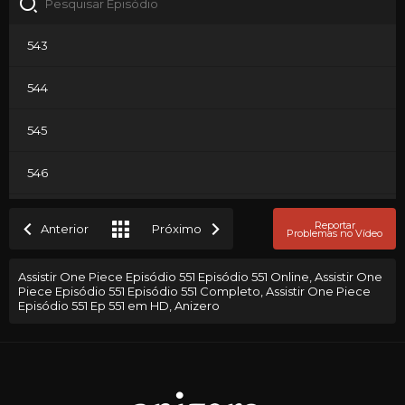
543
544
545
546
547
Reportar
Anterior
Próximo
Problemas no Vídeo
548
Assistir One Piece Episódio 551 Episódio 551 Online, Assistir One
Piece Episódio 551 Episódio 551 Completo, Assistir One Piece
549
Episódio 551 Ep 551 em HD, Anizero
550
551