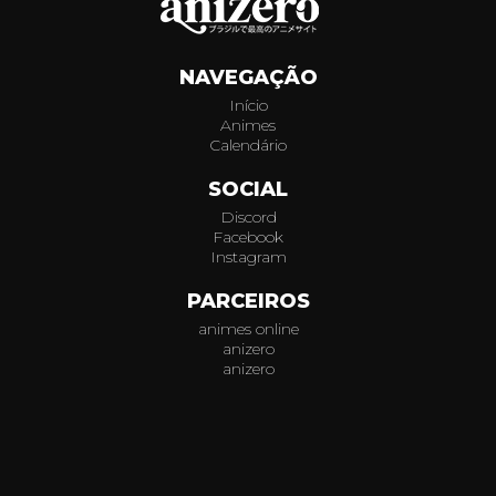
638
NAVEGAÇÃO
639
Início
Animes
640
Calendário
641
SOCIAL
Discord
642
Facebook
Instagram
643
PARCEIROS
animes online
644
anizero
anizero
645
© 2026
AniZero.
Assistir Animes Online Grátis em HD.