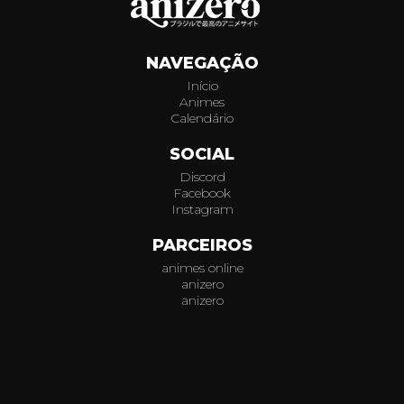
703
NAVEGAÇÃO
704
Início
Animes
705
Calendário
706
SOCIAL
Discord
707
Facebook
Instagram
708
PARCEIROS
animes online
709
anizero
anizero
710
© 2026
AniZero.
Assistir Animes Online Grátis em HD.