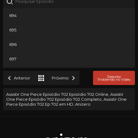
694
695
696
697
698
Reportar
Anterior
Próximo
Problemas no Vídeo
699
Assistir One Piece Episódio 702 Episódio 702 Online, Assistir
One Piece Episódio 702 Episódio 702 Completo, Assistir One
700
Piece Episódio 702 Ep 702 em HD, Anizero
701
702