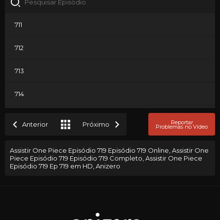
711
712
713
714
715
Reportar
Anterior
Próximo
Problemas no Vídeo
716
Assistir One Piece Episódio 719 Episódio 719 Online, Assistir One
Piece Episódio 719 Episódio 719 Completo, Assistir One Piece
717
Episódio 719 Ep 719 em HD, Anizero
718
719