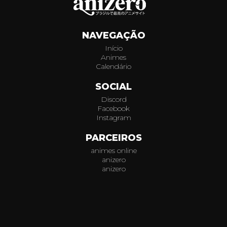
720
NAVEGAÇÃO
721
Início
Animes
722
Calendário
723
SOCIAL
Discord
724
Facebook
Instagram
725
PARCEIROS
animes online
726
anizero
anizero
727
© 2026
AniZero.
Assistir Animes Online Grátis em HD.