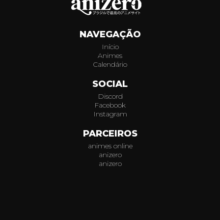
790
NAVEGAÇÃO
791
Início
Animes
792
Calendário
793
SOCIAL
Discord
794
Facebook
Instagram
795
PARCEIROS
animes online
796
anizero
anizero
797
© 2026
AniZero.
Assistir Animes Online Grátis em HD.