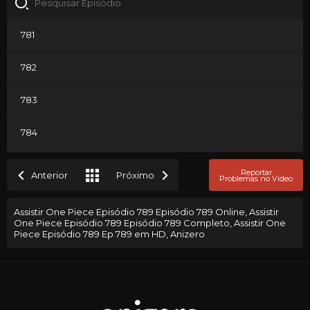
781
782
783
784
785
Reportar
Anterior
Próximo
Problemas no Vídeo
786
Assistir One Piece Episódio 789 Episódio 789 Online, Assistir
One Piece Episódio 789 Episódio 789 Completo, Assistir One
787
Piece Episódio 789 Ep 789 em HD, Anizero
788
789