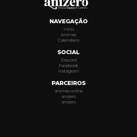
903
NAVEGAÇÃO
904
Início
Animes
905
Calendário
906
SOCIAL
Discord
907
Facebook
Instagram
908
PARCEIROS
animes online
909
anizero
anizero
910
© 2026
AniZero.
Assistir Animes Online Grátis em HD.