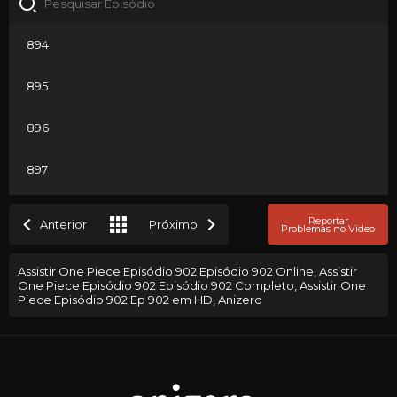
894
895
896
897
898
Reportar
Anterior
Próximo
Problemas no Vídeo
899
Assistir One Piece Episódio 902 Episódio 902 Online, Assistir
One Piece Episódio 902 Episódio 902 Completo, Assistir One
900
Piece Episódio 902 Ep 902 em HD, Anizero
901
902