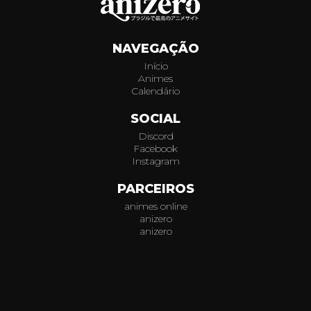
936
NAVEGAÇÃO
937
Início
Animes
938
Calendário
939
SOCIAL
Discord
940
Facebook
Instagram
941
PARCEIROS
animes online
942
anizero
anizero
943
© 2026
AniZero.
Assistir Animes Online Grátis em HD.