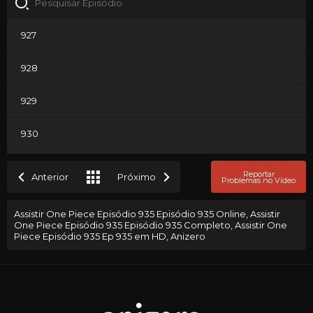
927
928
929
930
931
Reportar
Anterior
Próximo
Problemas no Vídeo
932
Assistir One Piece Episódio 935 Episódio 935 Online, Assistir
One Piece Episódio 935 Episódio 935 Completo, Assistir One
933
Piece Episódio 935 Ep 935 em HD, Anizero
934
935