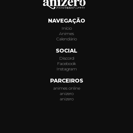
938
NAVEGAÇÃO
939
Início
Animes
940
Calendário
941
SOCIAL
Discord
942
Facebook
Instagram
943
PARCEIROS
animes online
944
anizero
anizero
945
© 2026
AniZero.
Assistir Animes Online Grátis em HD.