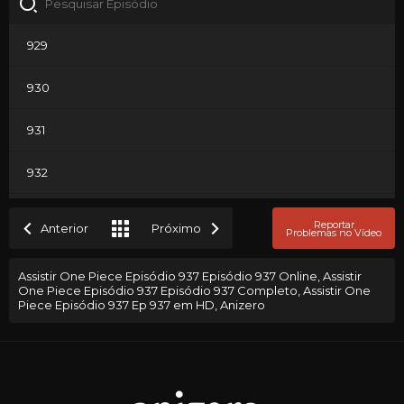
929
930
931
932
933
Reportar
Anterior
Próximo
Problemas no Vídeo
934
Assistir One Piece Episódio 937 Episódio 937 Online, Assistir
One Piece Episódio 937 Episódio 937 Completo, Assistir One
935
Piece Episódio 937 Ep 937 em HD, Anizero
936
937