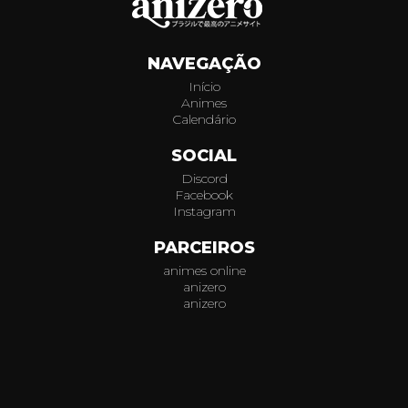
979
NAVEGAÇÃO
980
Início
Animes
981
Calendário
982
SOCIAL
Discord
983
Facebook
Instagram
984
PARCEIROS
animes online
985
anizero
anizero
986
© 2026
AniZero.
Assistir Animes Online Grátis em HD.