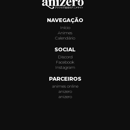
994
NAVEGAÇÃO
995
Início
Animes
996
Calendário
997
SOCIAL
Discord
998
Facebook
Instagram
999
PARCEIROS
animes online
1000
anizero
anizero
1001
© 2026
AniZero.
Assistir Animes Online Grátis em HD.