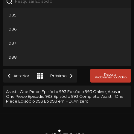
985
986
987
988
989
Reportar
Anterior
Próximo
Problemas no Vídeo
990
Assistir One Piece Episódio 993 Episódio 993 Online, Assistir
One Piece Episódio 993 Episódio 993 Completo, Assistir One
991
Piece Episódio 993 Ep 993 em HD, Anizero
992
993