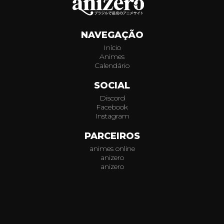
1031
NAVEGAÇÃO
1032
Início
Animes
1033
Calendário
1034
SOCIAL
Discord
1035
Facebook
Instagram
1036
PARCEIROS
animes online
1037
anizero
anizero
1038
© 2026
AniZero.
Assistir Animes Online Grátis em HD.