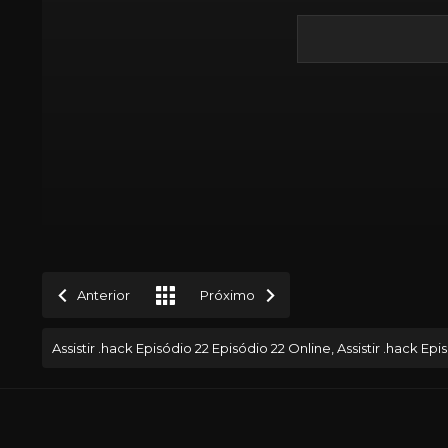
Anterior
Próximo
Assistir .hack Episódio 22 Episódio 22 Online, Assistir .hack E