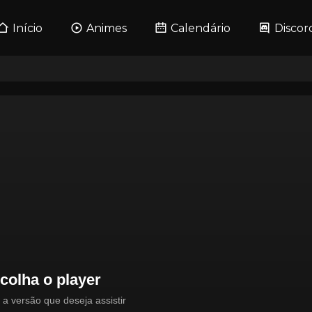
Início
Animes
Calendário
Discor