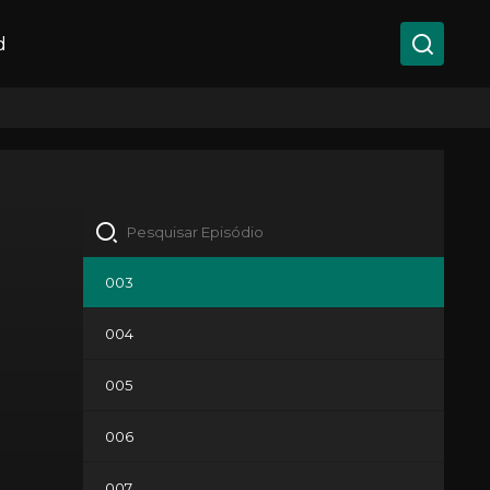
d
003
004
005
006
007