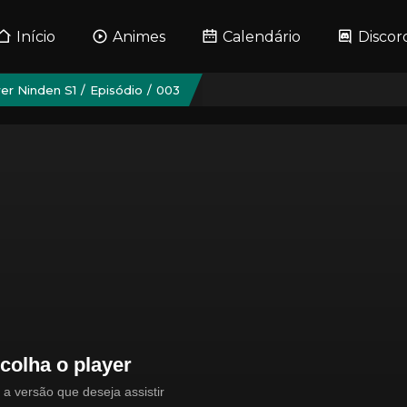
Início
Animes
Calendário
Discor
er Ninden S1
Episódio
003