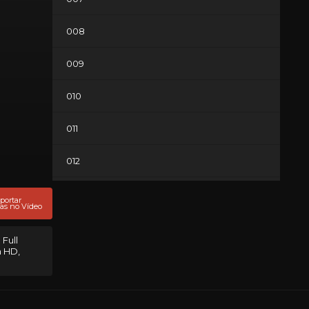
008
009
010
011
012
013
portar
as no Vídeo
014
 Full
m HD,
015
016