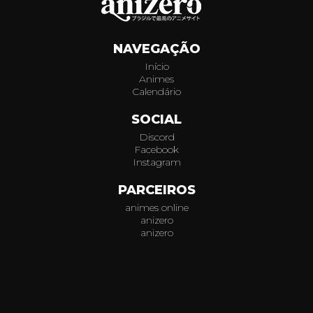
030
NAVEGAÇÃO
031
Início
Animes
032
Calendário
033
SOCIAL
Discord
034
Facebook
Instagram
035
PARCEIROS
animes online
036
anizero
anizero
037
© 2026
AniZero.
Assistir Animes Online Grátis em HD.