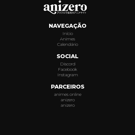
011
NAVEGAÇÃO
Início
Animes
Calendário
SOCIAL
Discord
Facebook
Instagram
PARCEIROS
animes online
anizero
anizero
© 2026
AniZero.
Assistir Animes Online Grátis em HD.