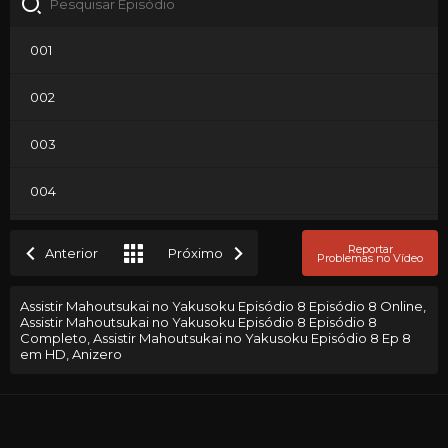
001
002
003
004
005
Reportar
Anterior
Próximo
Problemas no Vídeo
006
Assistir Mahoutsukai no Yakusoku Episódio 8 Episódio 8 Online,
Assistir Mahoutsukai no Yakusoku Episódio 8 Episódio 8
007
Completo, Assistir Mahoutsukai no Yakusoku Episódio 8 Ep 8
em HD, Anizero
008
009