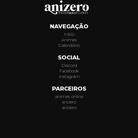
010
011
NAVEGAÇÃO
Início
Animes
Calendário
SOCIAL
Discord
Facebook
Instagram
PARCEIROS
animes online
anizero
anizero
© 2026
AniZero.
Assistir Animes Online Grátis em HD.