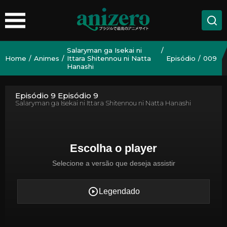
Salaryman ga Isekai ni
Home
Animes
Ittara Shitennou ni Natta
Episódio
009
Hanashi
Episódio 9 Episódio 9
Salaryman ga Isekai ni Ittara Shitennou ni Natta Hanashi