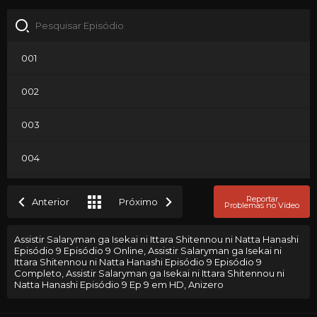
001
002
003
004
005
Reportar
Anterior
Próximo
Problemas no Vídeo
006
Assistir Salaryman ga Isekai ni Ittara Shitennou ni Natta Hanashi
Episódio 9 Episódio 9 Online, Assistir Salaryman ga Isekai ni
007
Ittara Shitennou ni Natta Hanashi Episódio 9 Episódio 9
Completo, Assistir Salaryman ga Isekai ni Ittara Shitennou ni
Natta Hanashi Episódio 9 Ep 9 em HD, Anizero
008