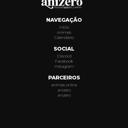
NAVEGAÇÃO
Início
Animes
Calendário
SOCIAL
Discord
Facebook
Instagram
PARCEIROS
animes online
anizero
anizero
© 2026
AniZero.
Assistir Animes Online Grátis em HD.