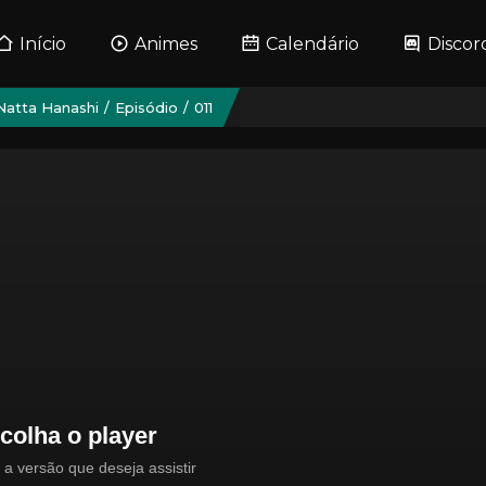
Início
Animes
Calendário
Discor
 Natta Hanashi
Episódio
011