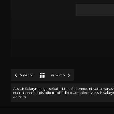
Anterior
Próximo
Assistir Salaryman ga Isekai ni Ittara Shitennou ni Natta Hanashi
Natta Hanashi Episódio 11 Episódio 11 Completo, Assistir Salary
Anizero