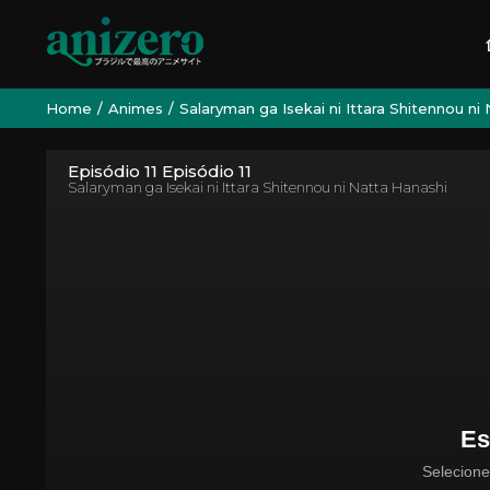
Home
Animes
Salaryman ga Isekai ni Ittara Shitennou ni
Episódio 11 Episódio 11
Salaryman ga Isekai ni Ittara Shitennou ni Natta Hanashi