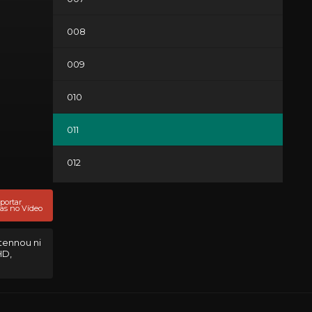
008
009
010
011
012
portar
as no Vídeo
itennou ni
HD,