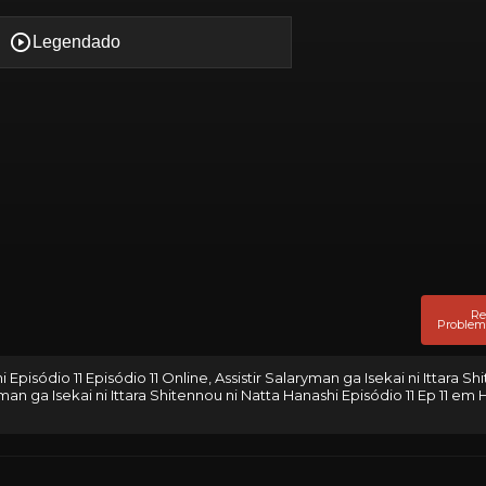
Re
Problem
 Episódio 11 Episódio 11 Online, Assistir Salaryman ga Isekai ni Ittara Sh
man ga Isekai ni Ittara Shitennou ni Natta Hanashi Episódio 11 Ep 11 em 