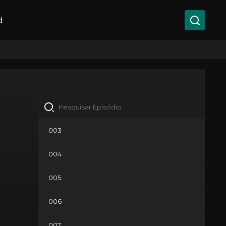
d
003
004
005
006
007