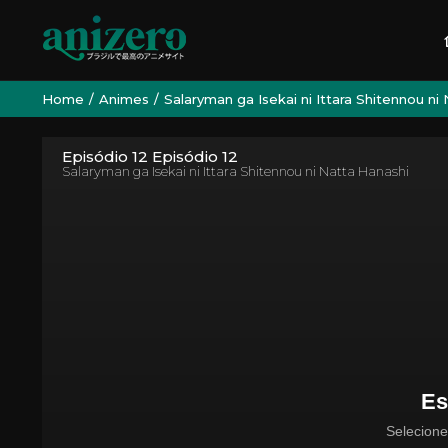
Home
Animes
Salaryman ga Isekai ni Ittara Shitennou ni
Episódio 12 Episódio 12
Salaryman ga Isekai ni Ittara Shitennou ni Natta Hanashi