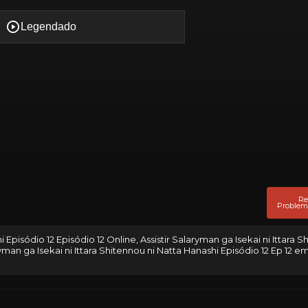
Re
Problem
i Episódio 12 Episódio 12 Online, Assistir Salaryman ga Isekai ni Ittara S
yman ga Isekai ni Ittara Shitennou ni Natta Hanashi Episódio 12 Ep 12 e