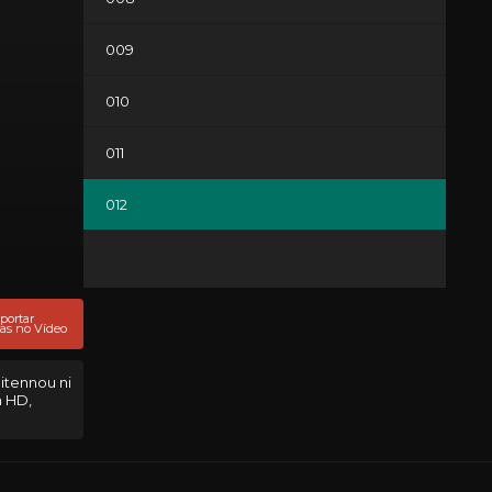
009
010
011
012
portar
as no Vídeo
hitennou ni
m HD,