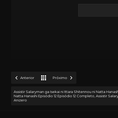
Anterior
Próximo
Assistir Salaryman ga Isekai ni Ittara Shitennou ni Natta Hanash
Natta Hanashi Episódio 12 Episódio 12 Completo, Assistir Salar
Anizero