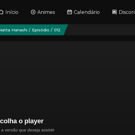
Início
Animes
Calendário
Discor
 Natta Hanashi
Episódio
012