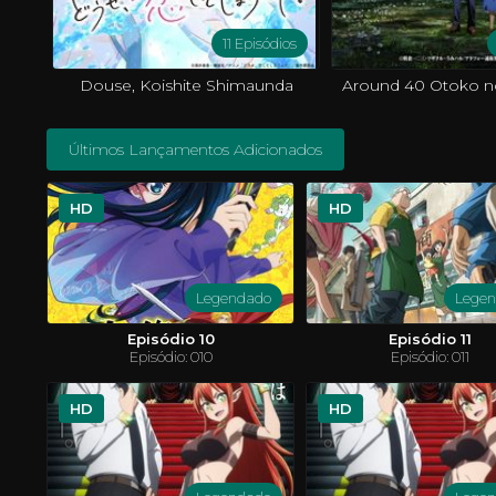
11 Episódios
Douse, Koishite Shimaunda
Últimos Lançamentos Adicionados
HD
HD
Legendado
Lege
Episódio 10
Episódio 11
Episódio: 010
Episódio: 011
HD
HD