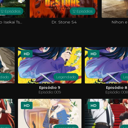
12 Episódios
12 Episódios
Around 40 Otoko no Isekai Tsuuhan
Dr. Stone S4
Nihon e
HD
HD
ndado
Legendado
Le
Episódio 9
Episódio 8
Episódio: 009
Episódio: 008
HD
HD