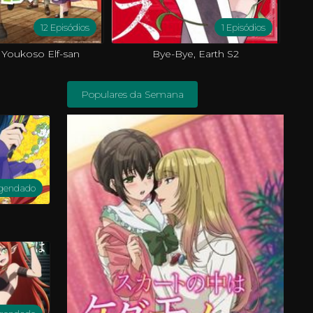
12 Episódios
1 Episódios
 Youkoso Elf-san
Bye-Bye, Earth S2
Populares da Semana
gendado