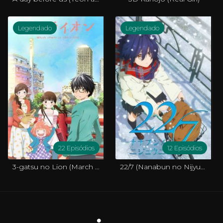
Legendado
Legendado
22 Episódios
12 Episódios
3-gatsu no Lion (March Comes In like a Lion)
22/7 (Nanabun no Nijyuuni)