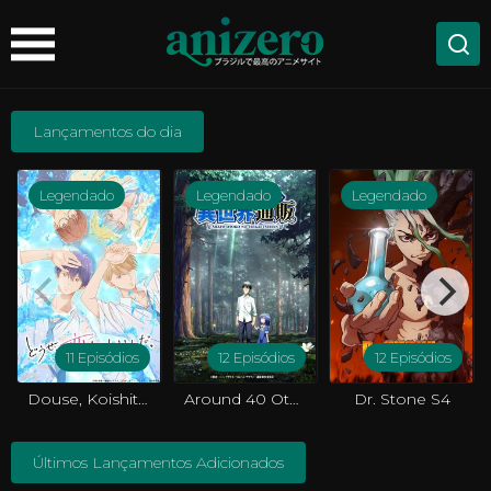
Lançamentos do dia
Legendado
Legendado
Legendado
11 Episódios
12 Episódios
12 Episódios
Douse, Koishite Shimaunda
Around 40 Otoko no Isekai Tsuuhan
Dr. Stone S4
Últimos Lançamentos Adicionados