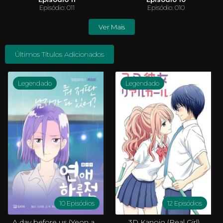
Episódio: 011
Episódio: 010
Ver Mais
Últimos Títulos Adicionados
Legendado
Legendado
10 Episódios
12 Episódios
A day before us (Yeon ae Halujeon)
3D Kanojo (Real Girl)