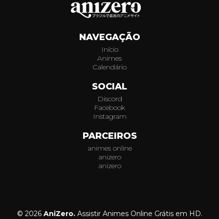
NAVEGAÇÃO
Início
Animes
Calendário
SOCIAL
Discord
Facebook
Instagram
PARCEIROS
animes online
anizero
anizero
© 2026
AniZero.
Assistir Animes Online Grátis em HD.