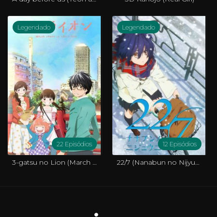
Legendado
Legendado
22 Episódios
12 Episódios
3-gatsu no Lion (March Comes In like a Lion)
22/7 (Nanabun no Nijyuuni)