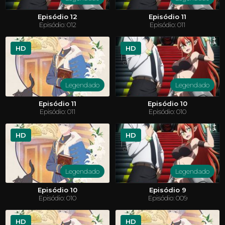
Episódio 12
Episódio 11
Episódio: 012
Episódio: 011
HD
HD
Legendado
Legendado
Episódio 11
Episódio 10
Episódio: 011
Episódio: 010
HD
HD
Legendado
Legendado
Episódio 10
Episódio 9
Episódio: 010
Episódio: 009
HD
HD