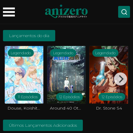
Lançamentos do dia
Legendado
Legendado
Legendado
11 Episódios
12 Episódios
12 Episódios
Douse, Koishite Shimaunda
Around 40 Otoko no Isekai Tsuuhan
Dr. Stone S4
Últimos Lançamentos Adicionados