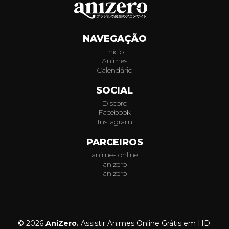
NAVEGAÇÃO
Início
Animes
Calendário
SOCIAL
Discord
Facebook
Instagram
PARCEIROS
animes online
anizero
anizero
© 2026
AniZero.
Assistir Animes Online Grátis em HD.