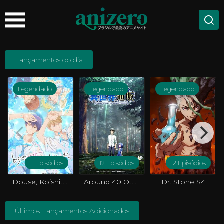
Lançamentos do dia
Legendado
Legendado
Legendado
11 Episódios
12 Episódios
12 Episódios
Douse, Koishite Shimaunda
Around 40 Otoko no Isekai Tsuuhan
Dr. Stone S4
Últimos Lançamentos Adicionados