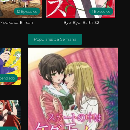
12 Episódios
1 Episódios
 Youkoso Elf-san
Bye-Bye, Earth S2
Populares da Semana
gendado