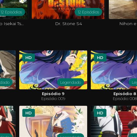
12 Episódios
12 Episódios
Around 40 Otoko no Isekai Tsuuhan
Dr. Stone S4
Nihon e
HD
HD
ndado
Legendado
Le
Episódio 9
Episódio 8
Episódio: 009
Episódio: 008
HD
HD