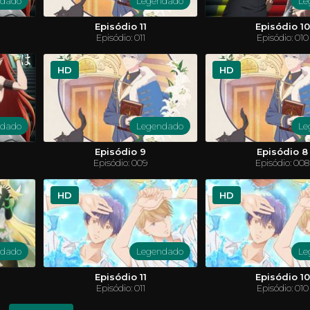
ndado
Legendado
Le
Episódio 11
Episódio 10
Episódio: 011
Episódio: 010
HD
HD
ndado
Legendado
Le
! S1
Clarencio, O Otimista
studante do ensino médio Yugi Muto
Clarêncio é um menino espirituoso
Episódio 9
Episódio 8
campeão mundial, Seto Kaiba, em um
boas em tudo, e por isso é um po
Episódio: 009
Episódio: 008
rtas com a misteriosa ajuda do quebra-
melhores amigos são Jeff, um m
llenium. Em razão de sua vitória
fobias e não consegue aguentar c
a, Yugi se torna famoso em todo o
Sumo, um menino com um jeit
ssa a participar de outros duelos para
TURA
FANTASIA
sempre está ao lado de Clarêncio. 
CARTOON
COMÉDIA
HD
HD
migos e a família.
únicas da vida de Clarêncio podem s
ENTÍFICA
SHOUNEN
ndado
Legendado
Le
Episódio 11
Episódio 10
Episódio: 011
Episódio: 010