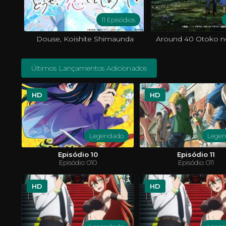
11 Episódios
Douse, Koishite Shimaunda
Últimos Lançamentos Adicionados
HD
HD
Legendado
Lege
Episódio 10
Episódio 11
Episódio: 010
Episódio: 011
HD
HD