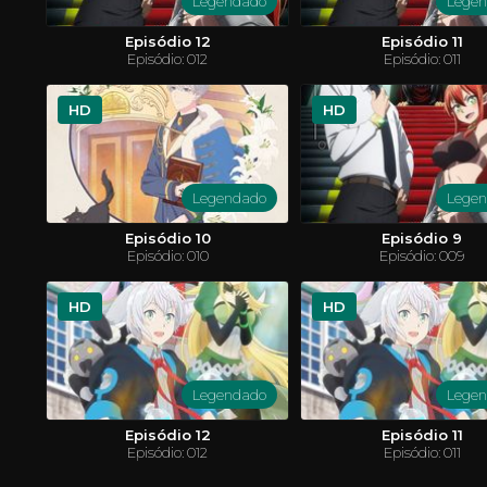
Legendado
Lege
Episódio 12
Episódio 11
Episódio: 012
Episódio: 011
HD
HD
Legendado
Lege
Fairy Tail
Yu-Gi-Oh
 garoto
Lucy é uma garota de 16 anos que quer se tornar
O jovem e
Episódio 10
Episódio 9
quete. Em
uma maga completa, para isso, ela precisa entrar
derrota o 
Episódio: 010
Episódio: 009
 um outro
em uma guilda de magos. Um dia visitando a
duelo de ca
. Lá, ele
cidade de Harujion, ela conhece Natsu, um jovem
cabeça Mi
rnar sua
rapaz que fica facilmente enjoado com qualquer
inesperad
tipo de transporte. Mas Natsu não é apenas uma
ACTION & ADVENTURE
ANIMAÇÃO
mundo e pa
AVEN
HD
HD
criança fraca, ele é um membro de uma das
salvar os a
COMÉDIA
MISTÉRIO
SCI-FI & FANTASY
FICÇÃO CI
maiores e infames guildas: FAIRY TAIL.
Legendado
Lege
Episódio 12
Episódio 11
Episódio: 012
Episódio: 011