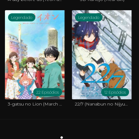
Legendado
Legendado
22 Episódios
12 Episódios
3-gatsu no Lion (March Comes In like a Lion)
22/7 (Nanabun no Nijyuuni)