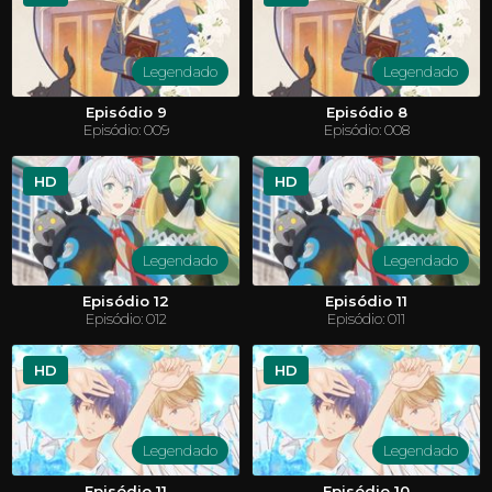
Legendado
Legendado
Episódio 9
Episódio 8
Episódio: 009
Episódio: 008
HD
HD
Legendado
Legendado
Episódio 12
Episódio 11
Episódio: 012
Episódio: 011
HD
HD
Legendado
Legendado
Episódio 11
Episódio 10