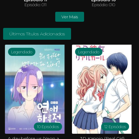
Episódio: 011
Episódio: 010
Ver Mais
Últimos Títulos Adicionados
Legendado
Legendado
10 Episódios
12 Episódios
A day before us (Yeon ae Halujeon)
3D Kanojo (Real Girl)