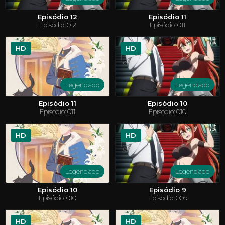
Episódio 12
Episódio 11
Episódio: 012
Episódio: 011
HD
HD
Legendado
Legendado
Episódio 11
Episódio 10
Episódio: 011
Episódio: 010
HD
HD
Legendado
Legendado
Episódio 10
Episódio 9
Episódio: 010
Episódio: 009
HD
HD