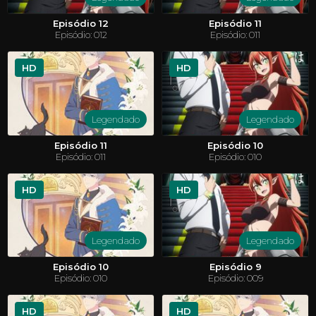
Episódio 12
Episódio 11
Episódio: 012
Episódio: 011
HD
HD
Legendado
Legendado
Episódio 11
Episódio 10
Episódio: 011
Episódio: 010
HD
HD
Legendado
Legendado
Episódio 10
Episódio 9
Episódio: 010
Episódio: 009
HD
HD