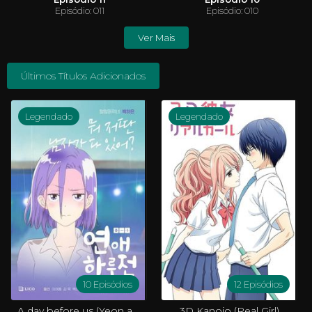
Episódio: 011
Episódio: 010
Ver Mais
Últimos Títulos Adicionados
Legendado
Legendado
10 Episódios
12 Episódios
A day before us (Yeon ae Halujeon)
3D Kanojo (Real Girl)