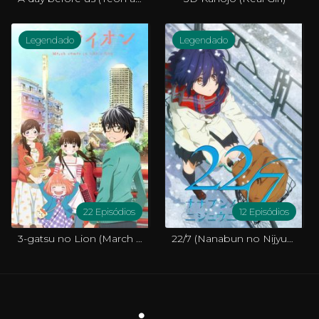
Legendado
Legendado
22 Episódios
12 Episódios
3-gatsu no Lion (March Comes In like a Lion)
22/7 (Nanabun no Nijyuuni)