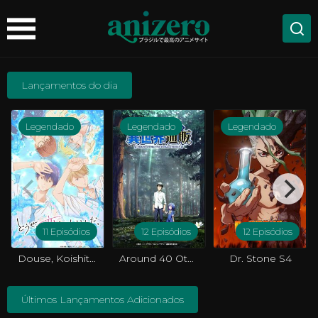
Lançamentos do dia
Legendado
Legendado
Legendado
11 Episódios
12 Episódios
12 Episódios
Douse, Koishite Shimaunda
Around 40 Otoko no Isekai Tsuuhan
Dr. Stone S4
Últimos Lançamentos Adicionados