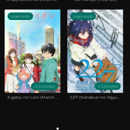
Legendado
Legendado
22 Episódios
12 Episódios
3-gatsu no Lion (March Comes In like a Lion)
22/7 (Nanabun no Nijyuuni)