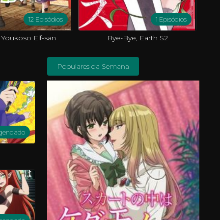
12 Episódios
1 Episódios
 Youkoso Elf-san
Bye-Bye, Earth S2
Populares da Semana
gendado