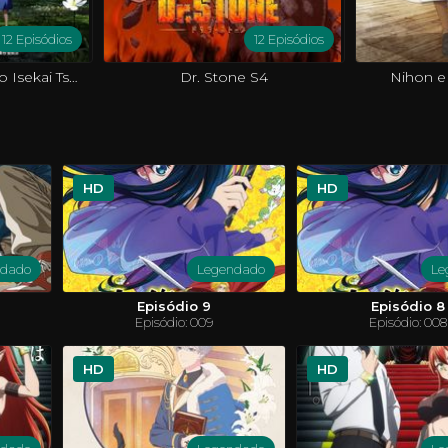
12 Episódios
12 Episódios
Around 40 Otoko no Isekai Tsuuhan
Dr. Stone S4
Nihon e
HD
HD
ndado
Legendado
Le
Episódio 9
Episódio 8
Episódio: 009
Episódio: 008
HD
HD