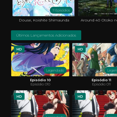
11 Episódios
Douse, Koishite Shimaunda
Últimos Lançamentos Adicionados
HD
HD
Legendado
Lege
Episódio 10
Episódio 11
Episódio: 010
Episódio: 011
HD
HD