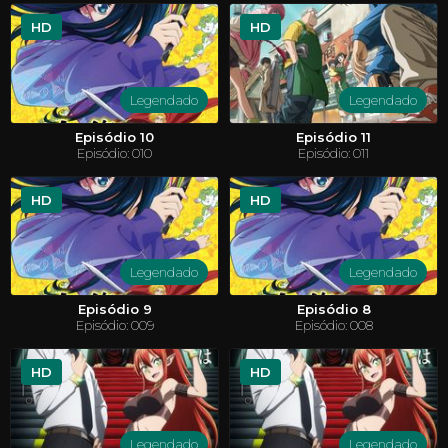
HD
HD
Legendado
Legendado
Episódio 10
Episódio 11
Episódio: 010
Episódio: 011
HD
HD
Legendado
Legendado
Episódio 9
Episódio 8
Episódio: 009
Episódio: 008
HD
HD
Legendado
Legendado