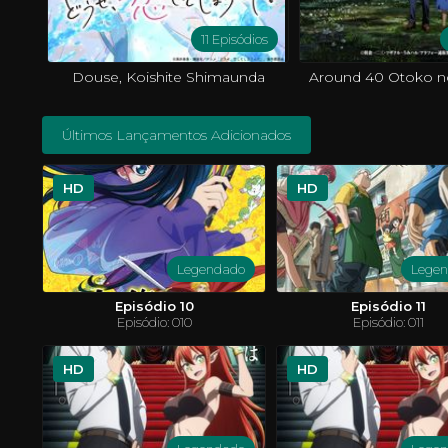
11 Episódios
Douse, Koishite Shimaunda
Últimos Lançamentos Adicionados
HD
HD
Legendado
Lege
Episódio 10
Episódio 11
Episódio: 010
Episódio: 011
HD
HD