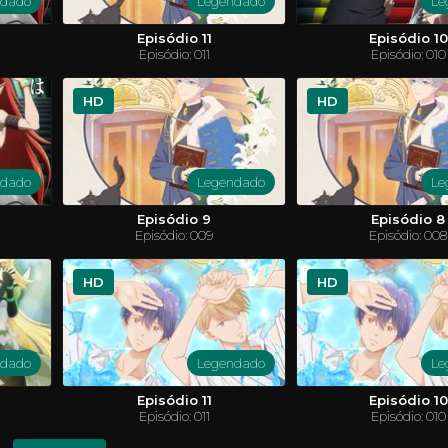
ndado
Legendado
Le
Episódio 11
Episódio 10
Episódio: 011
Episódio: 010
HD
HD
ndado
Legendado
Le
! S1
Clarencio, O Otimista
studante do ensino médio Yugi Muto
Clarêncio é um menino espirituoso
Episódio 9
Episódio 8
campeão mundial, Seto Kaiba, em um
boas em tudo, e por isso é um po
Episódio: 009
Episódio: 008
rtas com a misteriosa ajuda do quebra-
melhores amigos são Jeff, um m
llenium. Em razão de sua vitória
fobias e não consegue aguentar c
a, Yugi se torna famoso em todo o
Sumo, um menino com um jeit
ssa a participar de outros duelos para
TURA
FANTASIA
sempre está ao lado de Clarêncio. 
CARTOON
COMÉDIA
HD
HD
migos e a família.
únicas da vida de Clarêncio podem s
ENTÍFICA
SHOUNEN
ndado
Legendado
Le
Episódio 11
Episódio 10
Episódio: 011
Episódio: 010