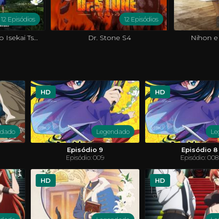
12 Episódios
12 Episódios
Around 40 Otoko no Isekai Tsuuhan
Dr. Stone S4
Nihon e
HD
HD
ndado
Legendado
Le
Episódio 9
Episódio 8
Episódio: 009
Episódio: 008
HD
HD