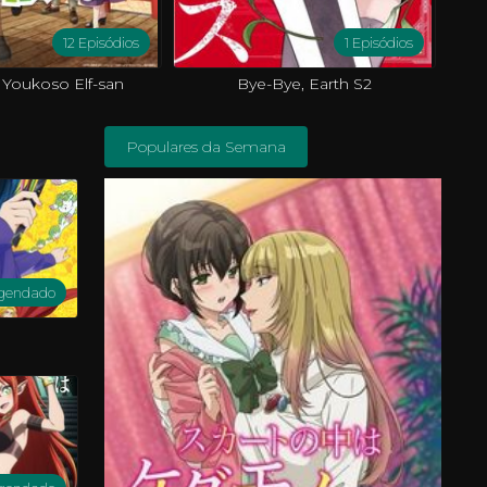
12 Episódios
1 Episódios
 Youkoso Elf-san
Bye-Bye, Earth S2
Populares da Semana
gendado