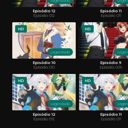
Legendado
Lege
Episódio 12
Episódio 11
Episódio: 012
Episódio: 011
HD
HD
Legendado
Lege
Fairy Tail
Yu-Gi-Oh
 garoto
Lucy é uma garota de 16 anos que quer se tornar
O jovem e
Episódio 10
Episódio 9
quete. Em
uma maga completa, para isso, ela precisa entrar
derrota o 
Episódio: 010
Episódio: 009
 um outro
em uma guilda de magos. Um dia visitando a
duelo de ca
. Lá, ele
cidade de Harujion, ela conhece Natsu, um jovem
cabeça Mi
rnar sua
rapaz que fica facilmente enjoado com qualquer
inesperad
tipo de transporte. Mas Natsu não é apenas uma
ACTION & ADVENTURE
ANIMAÇÃO
mundo e pa
AVEN
HD
HD
criança fraca, ele é um membro de uma das
salvar os a
COMÉDIA
MISTÉRIO
SCI-FI & FANTASY
FICÇÃO CI
maiores e infames guildas: FAIRY TAIL.
Legendado
Lege
Episódio 12
Episódio 11
Episódio: 012
Episódio: 011