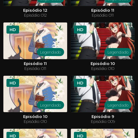
Episódio 12
Episódio 11
Episódio: 012
Episódio: 011
HD
HD
Legendado
Legendado
Episódio 11
Episódio 10
Episódio: 011
Episódio: 010
HD
HD
Legendado
Legendado
Episódio 10
Episódio 9
Episódio: 010
Episódio: 009
HD
HD