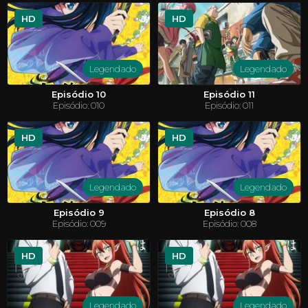
HD
HD
Legendado
Legendado
Episódio 10
Episódio 11
Episódio: 010
Episódio: 011
HD
HD
Legendado
Legendado
Episódio 9
Episódio 8
Episódio: 009
Episódio: 008
HD
HD
Legendado
Legendado