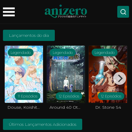
Lançamentos do dia
Legendado
Legendado
Legendado
11 Episódios
12 Episódios
12 Episódios
Douse, Koishite Shimaunda
Around 40 Otoko no Isekai Tsuuhan
Dr. Stone S4
Últimos Lançamentos Adicionados