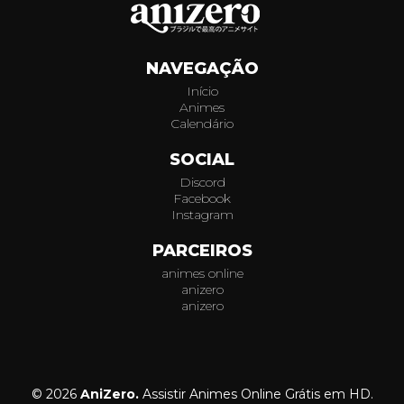
NAVEGAÇÃO
Início
Animes
Calendário
SOCIAL
Discord
Facebook
Instagram
PARCEIROS
animes online
anizero
anizero
© 2026
AniZero.
Assistir Animes Online Grátis em HD.