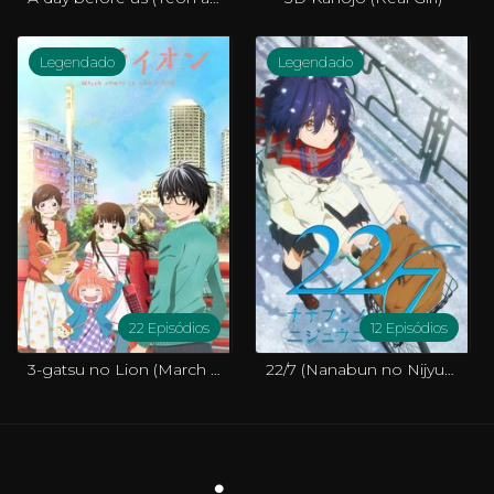
Legendado
Legendado
22 Episódios
12 Episódios
3-gatsu no Lion (March Comes In like a Lion)
22/7 (Nanabun no Nijyuuni)