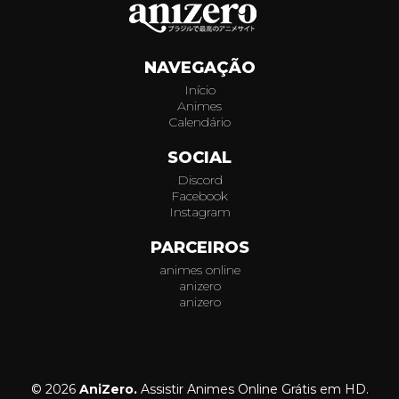
NAVEGAÇÃO
Início
Animes
Calendário
SOCIAL
Discord
Facebook
Instagram
PARCEIROS
animes online
anizero
anizero
© 2026
AniZero.
Assistir Animes Online Grátis em HD.