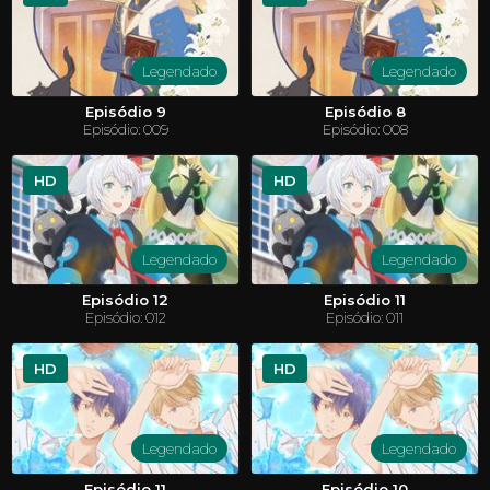
Legendado
Legendado
Episódio 9
Episódio 8
Episódio: 009
Episódio: 008
HD
HD
Legendado
Legendado
Episódio 12
Episódio 11
Episódio: 012
Episódio: 011
HD
HD
Legendado
Legendado
Episódio 11
Episódio 10