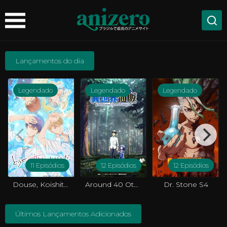
Lançamentos do dia
Legendado
Legendado
Legendado
11 Episódios
12 Episódios
12 Episódios
Douse, Koishite Shimaunda
Around 40 Otoko no Isekai Tsuuhan
Dr. Stone S4
Últimos Lançamentos Adicionados