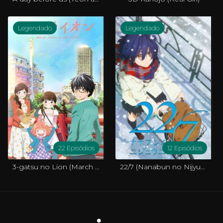
Legendado
Legendado
22 Episódios
12 Episódios
3-gatsu no Lion (March Comes In like a Lion)
22/7 (Nanabun no Nijyuuni)