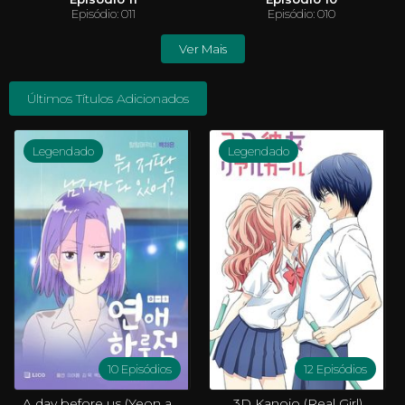
Episódio: 011
Episódio: 010
Ver Mais
Últimos Títulos Adicionados
Legendado
Legendado
10 Episódios
12 Episódios
A day before us (Yeon ae Halujeon)
3D Kanojo (Real Girl)